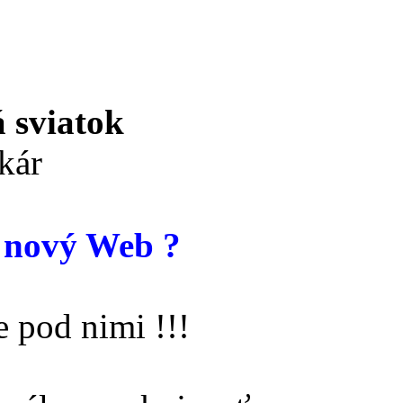
 sviatok
kár
 nový Web ?
 pod nimi !!!