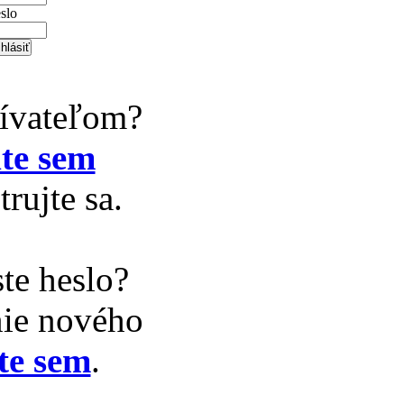
slo
žívateľom?
te sem
trujte sa.
te heslo?
nie nového
te sem
.