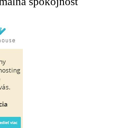
málna spokojnosť