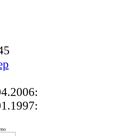
45
ep
4.2006:
1.1997:
no