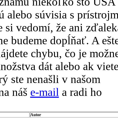
oznamu niekoľko sto USA
 alebo súvisia s prístrojm
 si vedomí, že ani zďalek
pne budeme dopĺňať. A ešt
ájdete chybu, čo je možn
nožstva dát alebo ak viet
rý ste nenašli v našom
 na náš
e-mail
a radi ho
Autor