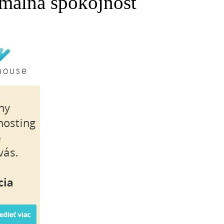
málna spokojnosť