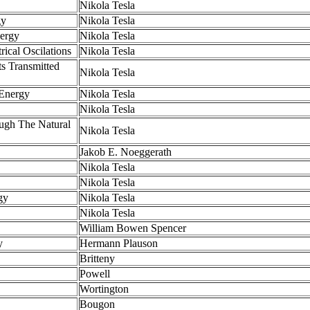
Nikola Tesla
gy
Nikola Tesla
nergy
Nikola Tesla
rical Oscilations
Nikola Tesla
ts Transmitted
Nikola Tesla
 Energy
Nikola Tesla
Nikola Tesla
ough The Natural
Nikola Tesla
Jakob E. Noeggerath
Nikola Tesla
Nikola Tesla
gy
Nikola Tesla
Nikola Tesla
William Bowen Spencer
y
Hermann Plauson
Britteny
Powell
Wortington
Bougon