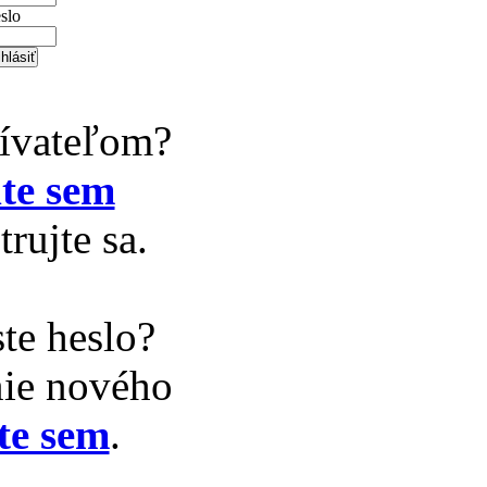
slo
žívateľom?
te sem
trujte sa.
te heslo?
nie nového
te sem
.