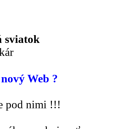
 sviatok
kár
 nový Web ?
 pod nimi !!!