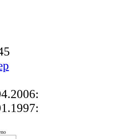
45
ep
4.2006:
1.1997:
no