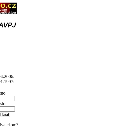
4.2006:
1.1997:
no
slo
žívateľom?