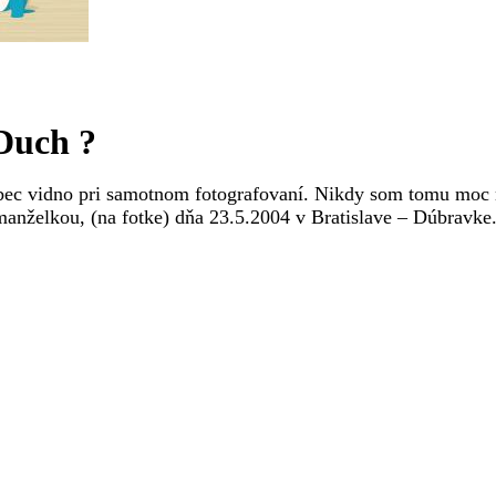
Duch ?
ôbec vidno pri samotnom fotografovaní. Nikdy som tomu moc ne
manželkou, (na fotke) dňa 23.5.2004 v Bratislave – Dúbravke