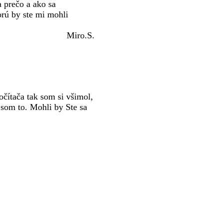
 prečo a ako sa
orú by ste mi mohli
Miro.S.
čítača tak som si všimol,
 som to. Mohli by Ste sa