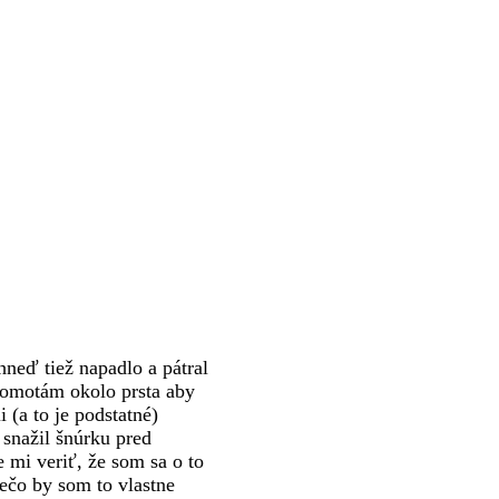
hneď tiež napadlo a pátral
 omotám okolo prsta aby
 (a to je podstatné)
 snažil šnúrku pred
e mi veriť, že som sa o to
ečo by som to vlastne