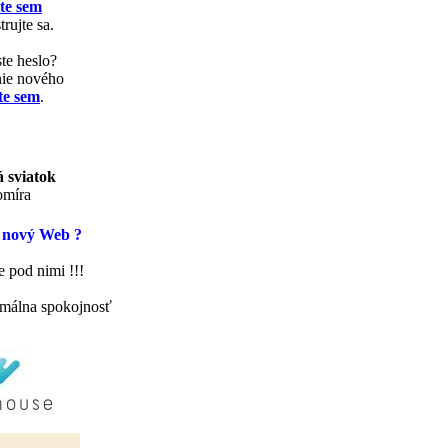
te sem
trujte sa.
te heslo?
nie nového
te sem
.
 sviatok
míra
 nový Web ?
 pod nimi !!!
málna spokojnosť