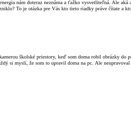
energia nám doteraz neznáma a ťažko vysvetliteľná. Ale aká a
niklo? To je otázka pre Vás kto tieto riadky práve čítate a kt
kamerou školské priestory, keď som doma robil obrázky do po
aždý si myslí, že som to upravil doma na pc. Ale neupravoval