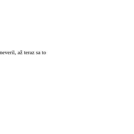
veril, až teraz sa to
.