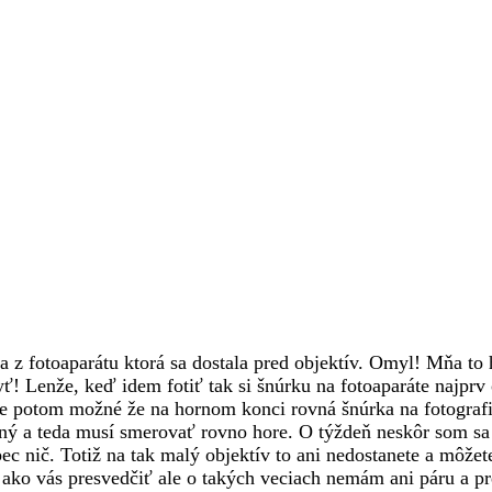
 z fotoaparátu ktorá sa dostala pred objektív. Omyl! Mňa to 
 Lenže, keď idem fotiť tak si šnúrku na fotoaparáte najprv
je potom možné že na hornom konci rovná šnúrka na fotografii
ený a teda musí smerovať rovno hore. O týždeň neskôr som sa
bec nič. Totiž na tak malý objektív to ani nedostanete a môžet
ako vás presvedčiť ale o takých veciach nemám ani páru a pr