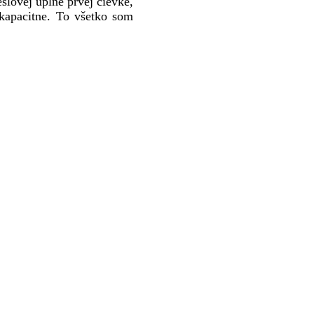
slovej úplne prvej cievke,
 kapacitne. To všetko som