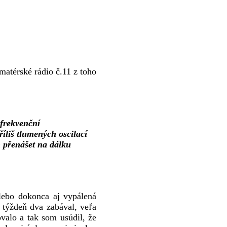
matérské rádio č.11 z toho
ofrekvenční
íliš tlumených oscilací
m přenášet na dálku
lebo dokonca aj vypálená
 týždeň dva zabával, veľa
ovalo a tak som usúdil, že