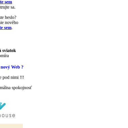
te sem
trujte sa.
te heslo?
nie nového
te sem
.
 sviatok
míra
 nový Web ?
 pod nimi !!!
málna spokojnosť