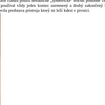
autor článku použil netradičné „symetrické“ trochu podobné Te
 on používal vždy jeden koniec uzemnený a druhý zakončený
la predstava pristroja ktorý mi leží kdesi v pivnici.