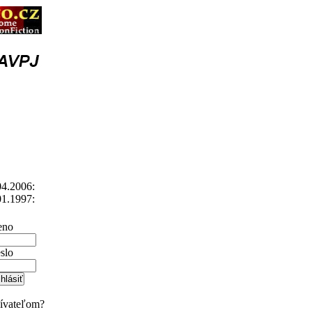
4.2006:
1.1997:
no
slo
žívateľom?