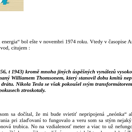
á energia“ bol ešte v novembri 1974 roku. Vtedy v časopise A
vod, citujem :
1856, t 1943) kromě mnoha jiných úspěšných vynálezů vysok
oumaný Williamem Thomsonem, který stanovil dobu kmitů nepř
z drátu. Nikola Tesla se však pokoušel svým transformátore
pokusech ztroskotaly.
som sa dočítal, že mi bude svietiť nepripojená „neónka“ a
vania pri zlaďovaní to fungovalo a veru som sa stým nejaký
neonová trubica. No na vzdialenosť meter a viac to už nefung