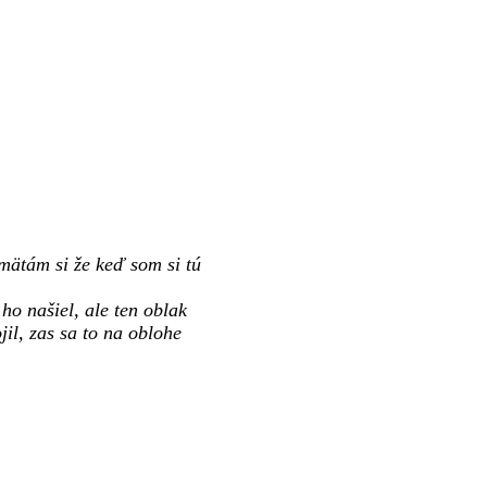
mätám si že keď som si tú
o našiel, ale ten oblak
il, zas sa to na oblohe