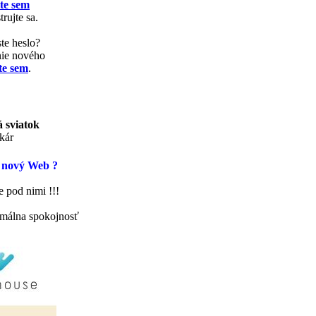
te sem
trujte sa.
te heslo?
nie nového
te sem
.
 sviatok
kár
 nový Web ?
 pod nimi !!!
málna spokojnosť