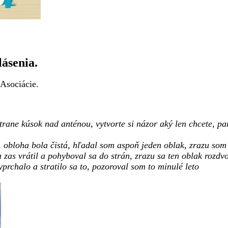
ásenia.
 Asociácie.
trane kúsok nad anténou, vytvorte si názor aký len chcete, pa
obloha bola čistá, hľadal som aspoň jeden oblak, zrazu som h
zas vrátil a pohyboval sa do strán, zrazu sa ten oblak rozdvoj
prchalo a stratilo sa to, pozoroval som to minulé leto