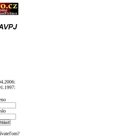
4.2006:
1.1997:
no
slo
žívateľom?