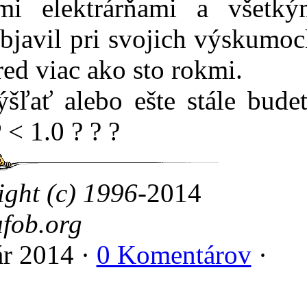
mi elektrárňami a všetký
bjavil pri svojich výskumo
ed viac ako sto rokmi.
ľať alebo ešte stále bude
 < 1.0 ? ? ?
ight (c) 1996
-2014
fob.org
ár 2014 ·
0 Komentárov
·