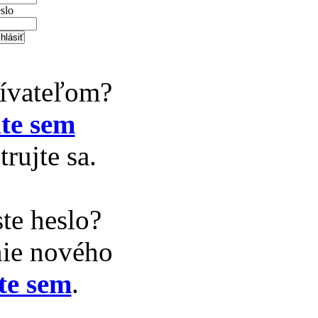
slo
žívateľom?
te sem
trujte sa.
te heslo?
nie nového
te sem
.