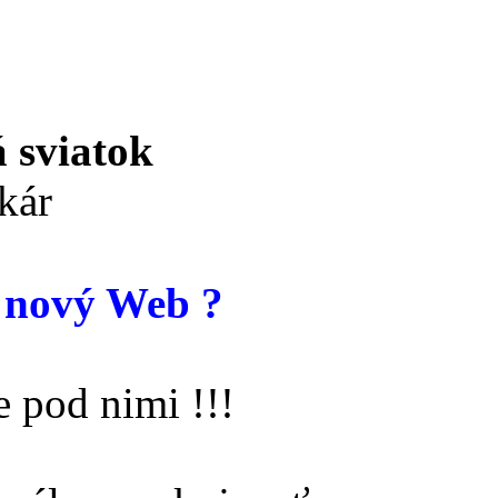
 sviatok
kár
 nový Web ?
 pod nimi !!!