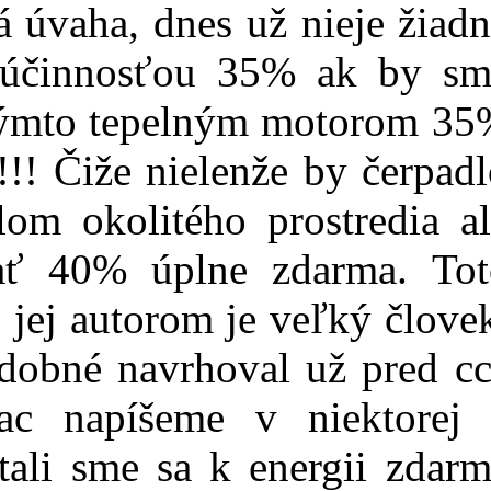
á úvaha, dnes už nieje žiad
s účinnosťou 35% ak by sm
takýmto tepelným motorom 3
!! Čiže nielenže by čerpad
om okolitého prostredia a
ať 40% úplne zdarma. Tot
 jej autorom je veľký člove
dobné navrhoval už pred cc
c napíšeme v niektorej 
tali sme sa k energii zdar