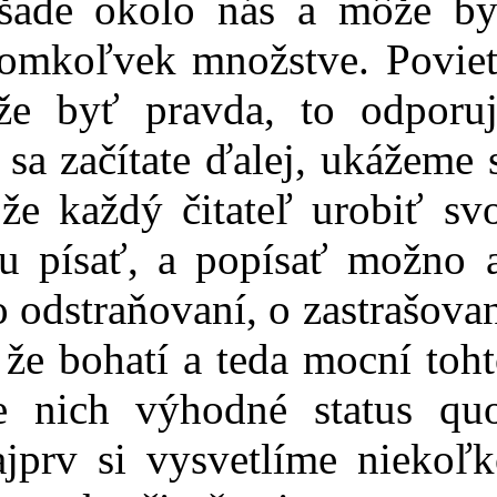
 všade okolo nás a môže by
omkoľvek množstve. Poviet
že byť pravda, to odporuj
a začítate ďalej, ukážeme 
e každý čitateľ urobiť sv
 písať, a popísať možno a
o odstraňovaní, o zastrašova
že bohatí a teda mocní toh
e nich výhodné status quo
jprv si vysvetlíme niekoľk