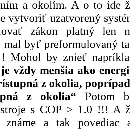
ním a okolím. A o to ide ž
e vytvoriť uzatvorený syst
ňovať zákon platný len n
 mal byť preformulovaný t
 ! Mohol by znieť napríkla
 je vždy menšia ako energi
ístupná z okolia, poprípa
upná z okolia“
Potom b
ístroje s COP > 1.0 !!! A 
o známe a tak povediac a