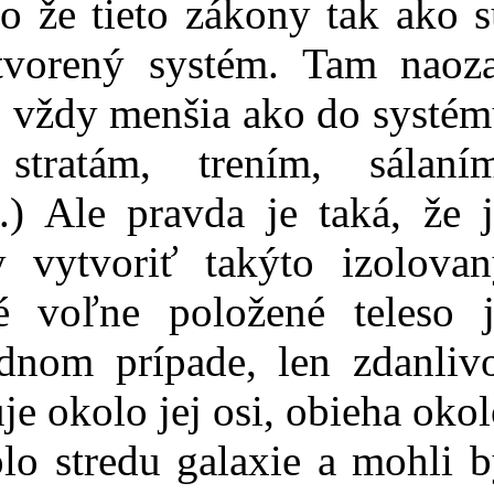
to že tieto zákony tak ako 
tvorený systém. Tam naoza
je vždy menšia ako do systé
tratám, trením, sálaním
) Ale pravda je taká, že 
y vytvoriť takýto izolovan
é voľne položené teleso j
nom prípade, len zdanlivo
e okolo jej osi, obieha oko
lo stredu galaxie a mohli 