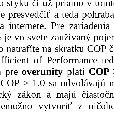
 styku či už priamo v tom
de presvedčiť a teda pohrab
 internete. Pre zariadenia
je vo svete zaužívaný poj
o natrafíte na skratku COP 
fficient of Performance te
om pre
overunity
platí
COP 
 COP > 1.0 sa odvolávajú n
ký zákon a majú čiastočn
nemožno vytvoriť z ničoho