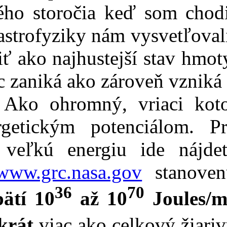
ého storočia keď som chodi
astrofyziky nám vysvetľoval
 ako najhustejší stav hmot
 zaniká ako zároveň vzniká
. Ako ohromný, vriaci koto
getickým potenciálom. Pr
veľkú energiu ide nájdet
/www.grc.nasa.gov
stanoven
36
70
ätí 10
až 10
Joules/
krát
viac ako celkový žiari