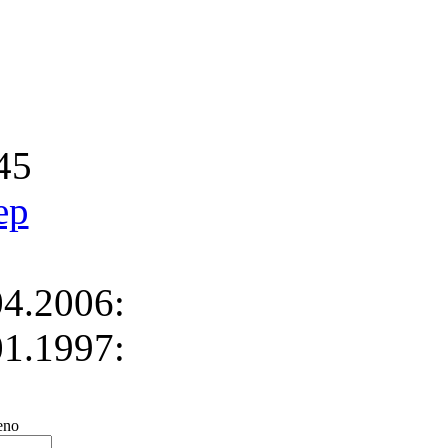
45
ep
4.2006:
1.1997:
no