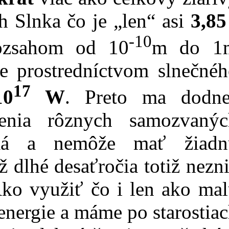
h Slnka čo je „len“ asi
3,85
-10
ozsahom od 10
m do 1
 prostredníctvom slnečnéh
17
10
W
. Preto ma dodne
denia rôznych samozvanýc
má a nemôže mať žiadn
 dlhé desaťročia totiž nezn
ko využiť čo i len ako mal
energie a máme po starostia