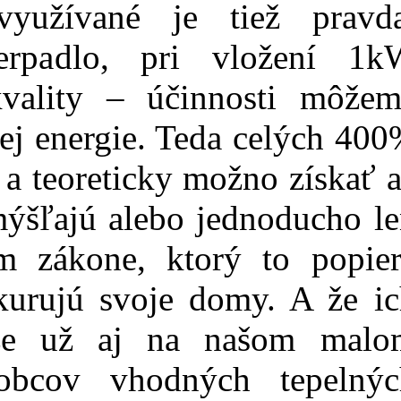
yužívané je tiež pravda
erpadlo, pri vložení 1k
kvality – účinnosti môžem
ej energie. Teda celých 40
a teoreticky možno získať 
mýšľajú alebo jednoducho l
 zákone, ktorý to popier
ykurujú svoje domy. A že i
 že už aj na našom malo
obcov vhodných tepelnýc