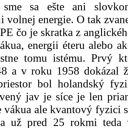
o sme sa ešte ani slovko
 volnej energie. O tak zvan
PE čo je skratka z anglické
vákua, energii éteru alebo a
astne tomu istému. Prvý k
48 a v roku 1958 dokázal ž
riestor bol holandský fyzi
vený jav je síce je len pri
 vákua ale kvantový fyzici 
 a už pred 25 rokmi teda 