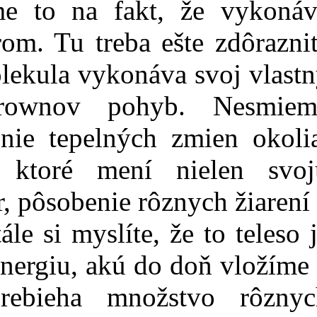
me to na fakt, že vykonáv
om. Tu treba ešte zdôrazni
lekula vykonáva svoj vlast
Brownov pohyb. Nesmiem
nie tepelných zmien okolia
 ktoré mení nielen svoj
r, pôsobenie rôznych žiarení
le si myslíte, že to teleso 
nergiu, akú do doň vložíme
rebieha množstvo rôznyc