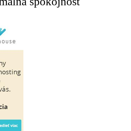
málna spokojnosť