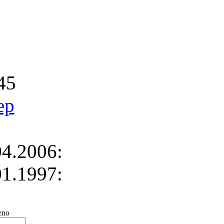
45
ep
4.2006:
1.1997:
no