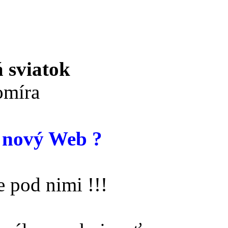
 sviatok
míra
 nový Web ?
 pod nimi !!!