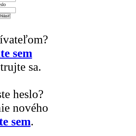
slo
žívateľom?
te sem
trujte sa.
te heslo?
nie nového
te sem
.