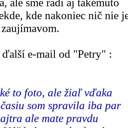
a, ale sme radi aj takémuto
iekde, kde nakoniec nič nie j
m zaujímavom.
ďalší e-mail od "Petry" :
é to foto, ale žiaľ vďaka
časiu som spravila iba par
 zajtra ale mate pravdu