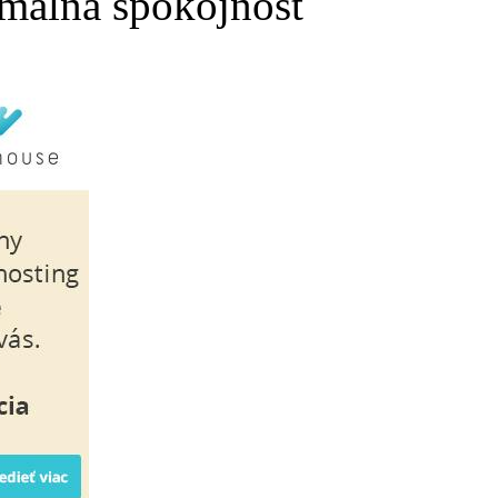
málna spokojnosť