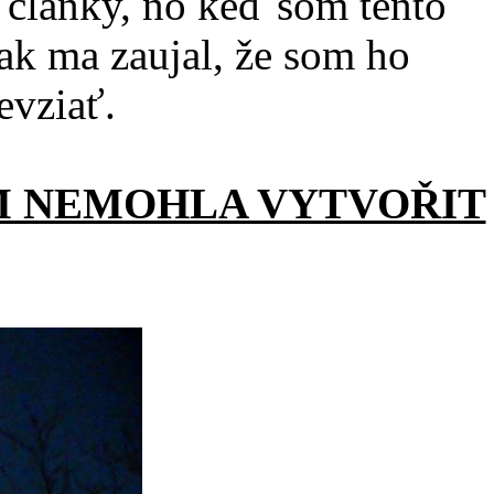
články, no keď som tento
tak ma zaujal, že som ho
evziať.
M NEMOHLA VYTVOŘIT