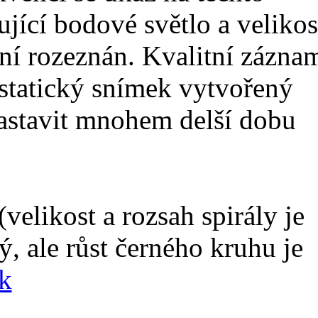
ující bodové světlo a velikos
ení rozeznán. Kvalitní zázna
tatický snímek vytvořený
nastavit mnohem delší dobu
elikost a rozsah spirály je
ý, ale růst černého kruhu je
k