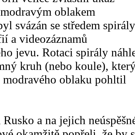
msi modravým oblakem
yl svázán se středem spirály
fií a videozáznamů
ho jevu. Rotaci spirály náhl
emný kruh (nebo koule), kter
ě modravého oblaku pohltil
 Rusko a na jejich neúspěšn
vé okamžitě popřeli, že by s