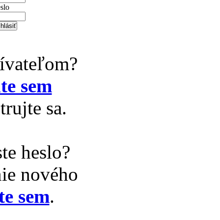
slo
žívateľom?
te sem
trujte sa.
te heslo?
nie nového
te sem
.