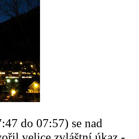
7:47 do 07:57) se nad
il velice zvláštní úkaz -