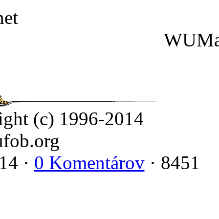
net
WUMa
ight (c) 1996-2014
fob.org
014 ·
0 Komentárov
· 8451