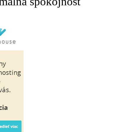
málna spokojnosť