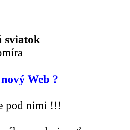
 sviatok
míra
 nový Web ?
 pod nimi !!!