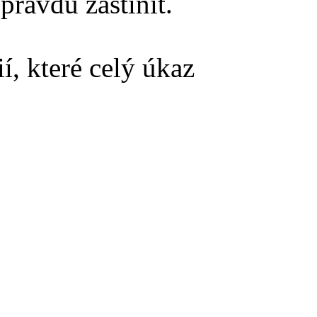
pravdu zastínit.
í, které celý úkaz