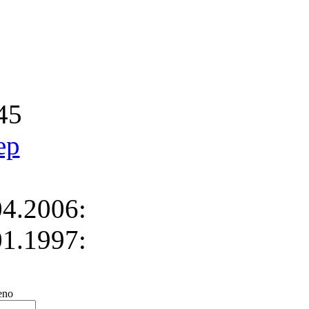
45
ep
4.2006:
1.1997:
no