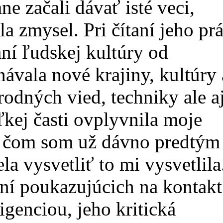
ne začali dávať isté veci,
 zmysel. Pri čítaní jeho pr
 ľudskej kultúry od
ávala nové krajiny, kultúry 
írodných vied, techniky ale a
ľkej časti ovplyvnila moje
 o čom som už dávno predtým
a vysvetliť to mi vysvetlila
í poukazujúcich na kontakt
genciou, jeho kritická