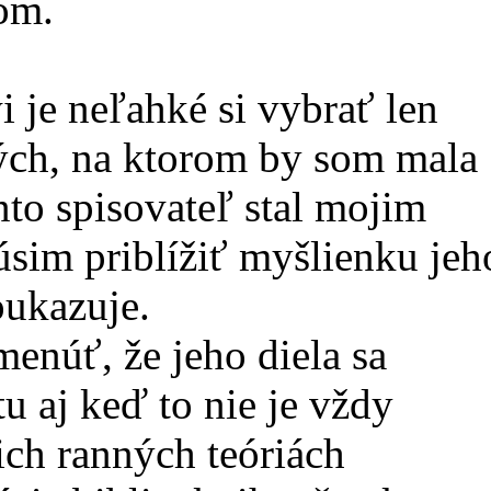
om.
 je neľahké si vybrať len
ných, na ktorom by som mala
to spisovateľ stal mojim
im priblížiť myšlienku jeh
oukazuje.
enúť, že jeho diela sa
tu aj keď to nie je vždy
ch ranných teóriách