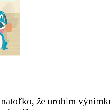
a natoľko, že urobím výnimk