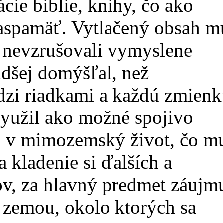
ácie biblie, knihy, čo ako
naspamäť. Vytlačený obsah m
dy nevzrušovali vymyslene
adšej domýšľal, než
dzi riadkami a každú zmienk
využil ako možné spojivo
u v mimozemský život, čo m
a kladenie si ďalších a
ov, za hlavný predmet záujm
 zemou, okolo ktorých sa