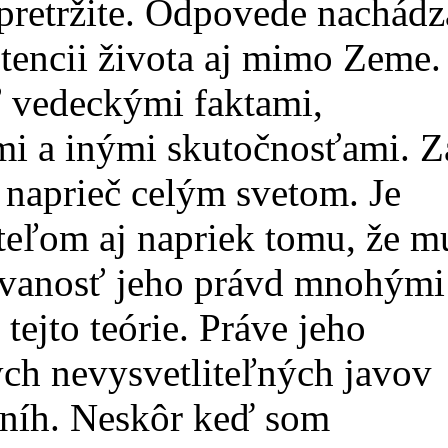
pretržite. Odpovede nachádz
tencii života aj mimo Zeme.
iť vedeckými faktami,
mi a inými skutočnosťami. Z
naprieč celým svetom. Je
eľom aj napriek tomu, že m
ovanosť jeho právd mnohými
ejto teórie. Práve jeho
ch nevysvetliteľných javov
 kníh. Neskôr keď som