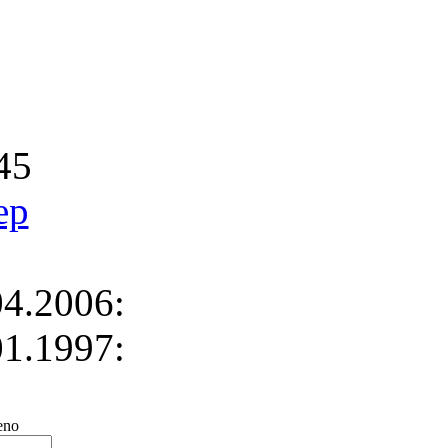
45
ep
4.2006:
1.1997:
no