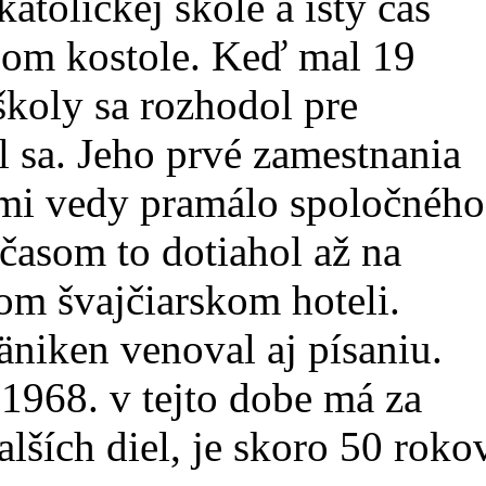
katolíckej škole a istý čas
tnom kostole. Keď mal 19
koly sa rozhodol pre
 sa. Jeho prvé zamestnania
mi vedy pramálo spoločného
 časom to dotiahol až na
om švajčiarskom hoteli.
niken venoval aj písaniu.
 1968. v tejto dobe má za
lších diel, je skoro 50 roko