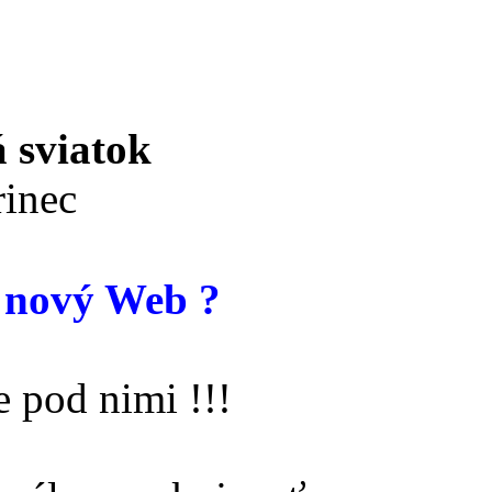
 sviatok
inec
 nový Web ?
 pod nimi !!!