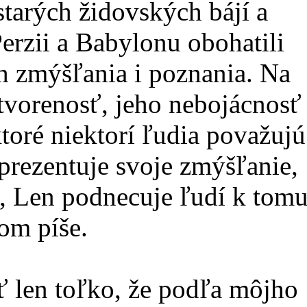
 starých židovských bájí a
Perzii a Babylonu obohatili
h zmýšľania i poznania. Na
tvorenosť, jeho nebojácnosť
toré niektorí ľudia považujú
eprezentuje svoje zmýšľanie,
, Len podnecuje ľudí k tom
om píše.
ť len toľko, že podľa môjho