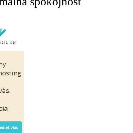
málna spokojnosť