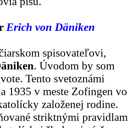
ovia píšu.
or
Erich von Däniken
čiarskom spisovateľovi,
Däniken
. Úvodom by som
ivote. Tento svetoznámi
íla 1935 v meste Zofingen vo
katolícky založenej rodine.
ňované striktnými pravidlam