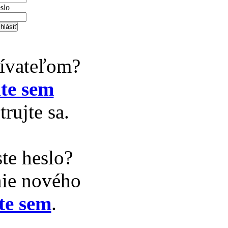
slo
žívateľom?
te sem
trujte sa.
te heslo?
nie nového
te sem
.